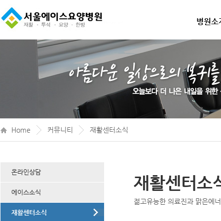
병원소
Home
커뮤니티
재활센터소식
온라인상담
재활센터소
에이스소식
젊고유능한 의료진과 맑은에
재활센터소식