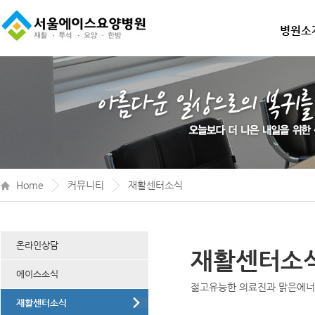
병원소
Home
커뮤니티
재활센터소식
온라인상담
재활센터소
에이스소식
젊고유능한 의료진과 맑은에
재활센터소식